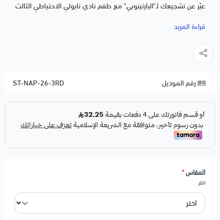
عبّر عن تشجيعك لـ"البارتينوبي" مع طقم نادي نابولي الاحتياطي الثالث
لموسم 2025/2026.
قراءة المزيد
تصميم رسمي يحمل ألوان وشعار نادي نابولي
خامة عالية الجودة تمتص العرق وتمنحك راحة طوال اليوم
قصّة مريحة تناسب الاستخدام اليومي والملاعب
رقم الموديل
ST-NAP-26-3RD
مناسب للتشجيع وحضور المباريات والمناسبات الرياضية
ألوان ثابتة لا تبهت مع الغسيل المتكرر
اطلب طقم نابولي الآن واحصل على توصيل سريع لجميع مناطق
المملكة.
ملاحظات:
لاختيار خدمة الطباعة
اضغط هنا
المقاس
*
لاختيار خدمة اضافة شعار
اضغط هنا
اختر