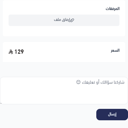
المرفقات
إرفاق ملف
اسحب و افلت الملف هنا
السعر
129
استعراض
إرسال