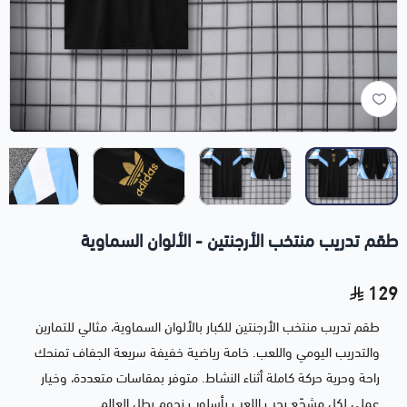
طقم تدريب منتخب الأرجنتين - الألوان السماوية
129
طقم تدريب منتخب الأرجنتين للكبار بالألوان السماوية، مثالي للتمارين
والتدريب اليومي واللعب. خامة رياضية خفيفة سريعة الجفاف تمنحك
راحة وحرية حركة كاملة أثناء النشاط. متوفر بمقاسات متعددة، وخيار
عملي لكل مشجّع يحب اللعب بأسلوب نجوم بطل العالم.