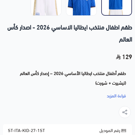
طقم اطفال منتخب ايطاليا الاساسي 2026 - اصدار كأس
العالم
129
طقم أطفال منتخب ايطاليا الأساسي 2026 – إصدار كأس العالم
(تيشيرت + شورت)
خلّ طفلك يشجّع "الأزوري" بطقم منتخب ايطاليا الأساسي للأطفال
قراءة المزيد
بتصميم إصدار كأس العالم 2026.
طقم متكامل يشمل التيشيرت والشورت
خامة ناعمة ومريحة على بشرة الأطفال
رقم الموديل
ST-ITA-KID-27-1ST
ألوان ثابتة لا تبهت مع الغسيل المتكرر