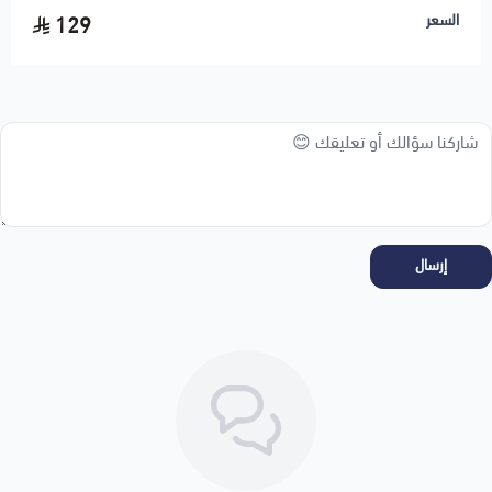
اسحب و افلت الملف هنا
السعر
129
استعراض
إرسال