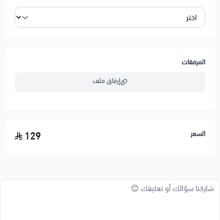
المرفقات
إرفاق ملف
اسحب و افلت الملف هنا
السعر
129
استعراض