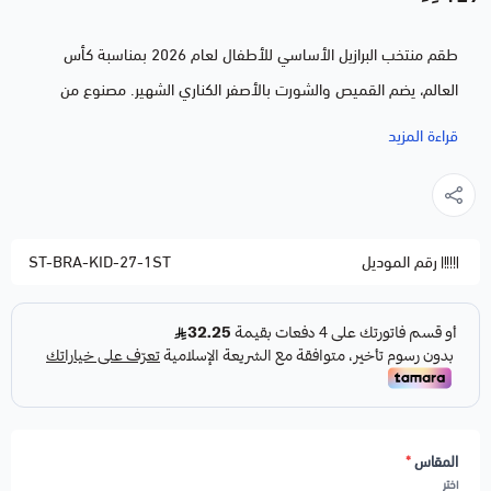
طقم منتخب البرازيل الأساسي للأطفال لعام 2026 بمناسبة كأس
العالم، يضم القميص والشورت بالأصفر الكناري الشهير. مصنوع من
خامة قطنية ناعمة وآمنة على بشرة الأطفال، بقصة مريحة تناسب
قراءة المزيد
اللعب والحركة. متوفر بمقاسات من عمر سنتين حتى 14 سنة، وهدية
مثالية لكل طفل يشجّع السيليساو خلال البطولة.
ملاحظات:
رقم الموديل
ST-BRA-KID-27-1ST
لاختيار خدمة الطباعة
اضغط هنا
لاختيار خدمة اضافة شعار
اضغط هنا
المقاس
*
اختر