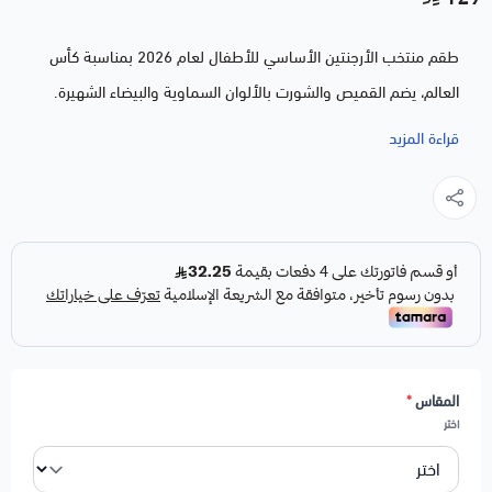
طقم منتخب الأرجنتين الأساسي للأطفال لعام 2026 بمناسبة كأس
العالم، يضم القميص والشورت بالألوان السماوية والبيضاء الشهيرة.
مصنوع من خامة قطنية ناعمة وآمنة على بشرة الأطفال، بقصة مريحة
قراءة المزيد
تناسب اللعب والحركة. متوفر بمقاسات من عمر سنتين حتى 14 سنة،
وهدية مثالية لكل طفل يشجّع بطل العالم خلال البطولة.
ملاحظات:
لاختيار خدمة الطباعة
اضغط هنا
لاختيار خدمة اضافة شعار
اضغط هنا
المقاس
*
اختر