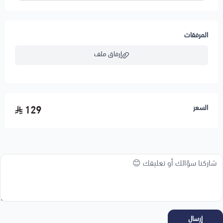
المرفقات
إرفاق ملف
اسحب و افلت الملف هنا
السعر
129
استعراض
إرسال