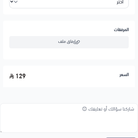
اطلب طقم أطفال منتخب إسبانيا الاحتياطي 2026 – إصدار كأس
العالم الآن واستمتع بتوصيل سريع لكل مناطق المملكة.
ملاحظات:
المرفقات
لاختيار خدمة الطباعة
اضغط هنا
إرفاق ملف
لاختيار خدمة اضافة شعار
اضغط هنا
اسحب و افلت الملف هنا
السعر
129
استعراض