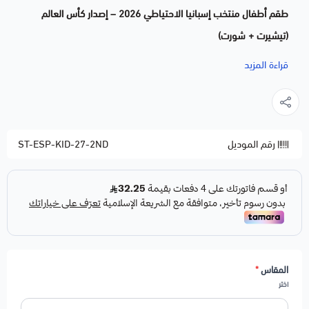
طقم أطفال منتخب إسبانيا الاحتياطي 2026 – إصدار كأس العالم
(تيشيرت + شورت)
خلّ طفلك يشجّع منتخب لا روخا بأناقة مع طقم منتخب إسبانيا
قراءة المزيد
الاحتياطي للأطفال المكوّن من تيشيرت وشورت بتصميم مستوحى
من القميص الاحتياطي للمنتخب الإسباني لإصدار كأس العالم 2026.
الطقم مصمم خصيصاً للأطفال بخامة خفيفة وقابلة للتهوية تناسب
رقم الموديل
ST-ESP-KID-27-2ND
اللعب والمناسبات الرياضية.
طقم متكامل: تيشيرت + شورت بتصميم منتخب إسبانيا
الاحتياطي
خامة مريحة وناعمة على بشرة الطفل، مناسبة للنشاط
والحركة
ألوان ثابتة لا تبهت بسهولة مع الغسيل المتكرر
المقاس
*
مقاسات متعددة تناسب مختلف الأعمار
اختر
مثالي لكرة القدم، التشجيع، الهدايا، والمناسبات الرياضية