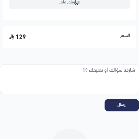
إرفاق ملف
اسحب و افلت الملف هنا
السعر
129
استعراض
إرسال