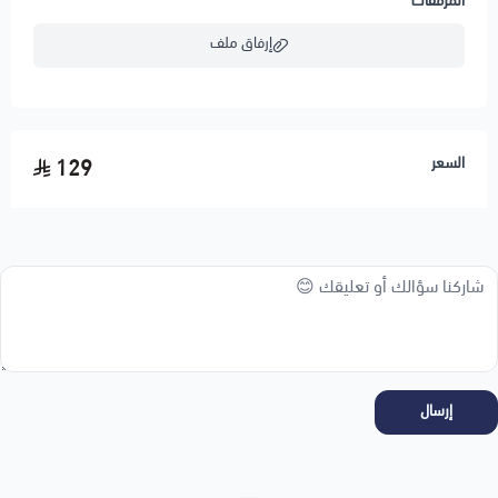
المرفقات
إرفاق ملف
اسحب و افلت الملف هنا
السعر
129
استعراض
إرسال