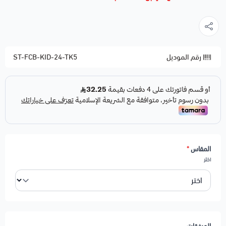
رقم الموديل
ST-FCB-KID-24-TK5
المقاس
*
اختر