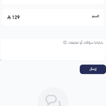
اسحب و افلت الملف هنا
السعر
129
استعراض
إرسال