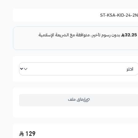
ST-KSA-KID-24-2
إرفاق ملف
اسحب و افلت الملف هنا
129