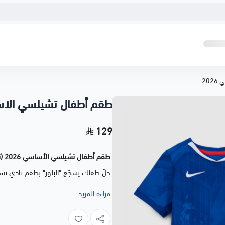
20
طقم أطفال تشيلسي الاساس
129
طقم أطفال تشيلسي الأساسي 2026 (تيشيرت + شورت)
خلّ طفلك يشجّع "البلوز" بطقم نادي تش
طقم رياضي مريح بتصميم مستوحى من أل
قراءة المزيد
طقم متكامل: تيشيرت + شورت بت
خامة ناعمة ومريحة على بشرة الأط