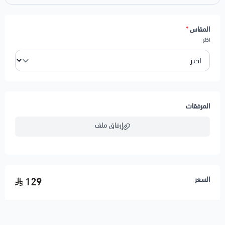
سريع لجميع مناطق المملكة.
ملاحظات:
المقاس
*
لاختيار خدمة الطباعة
اضغط هنا
اختر
لاختيار خدمة اضافة شعار
اضغط هنا
المرفقات
إرفاق ملف
اسحب و افلت الملف هنا
السعر
129
استعراض