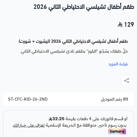
طقم أطفال تشيلسي الاحتياطي الثاني 2026
129
طقم أطفال تشيلسي الاحتياطي الثاني 2026 (تيشيرت + شورت)
خلّ طفلك يشجّع "البلوز" بطقم نادي تشيلسي الاحتياطي الثاني
للأطفال المكوّن من تيشيرت وشورت، طقم رياضي مريح بتصميم
قراءة المزيد
مستوحى من ألوان النادي.
طقم متكامل: تيشيرت + شورت بتصميم تشيلسي الاحتياطي
خامة ناعمة ومريحة على بشرة الأطفال
رقم الموديل
ST-CFC-KID-26-2ND
ألوان ثابتة لا تبهت مع الغسيل المتكرر
متوفر بعدة مقاسات تناسب مختلف الأعمار
مثالي كهدية لعشّاق كرة القدم الصغار
اطلب طقم أطفال تشيلسي الاحتياطي الثاني الآن واحصل على توصيل