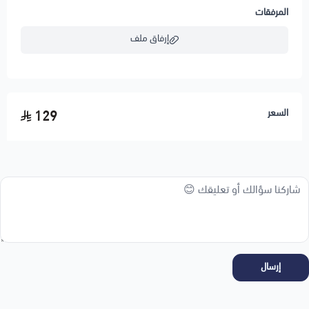
المرفقات
إرفاق ملف
اسحب و افلت الملف هنا
السعر
129
استعراض
إرسال