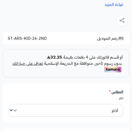
للأطفال المكوّن من تيشيرت وشورت، طقم رياضي مريح بتصميم
قراءة المزيد
مستوحى من ألوان النادي.
طقم متكامل: تيشيرت + شورت بتصميم ارسنال الاحتياطي
خامة ناعمة ومريحة على بشرة الأطفال
رقم الموديل
ST-ARS-KID-26-2ND
ألوان ثابتة لا تبهت مع الغسيل المتكرر
متوفر بعدة مقاسات تناسب مختلف الأعمار
مثالي كهدية لعشّاق كرة القدم الصغار
اطلب طقم أطفال ارسنال الاحتياطي الثاني الآن واحصل على توصيل
سريع لجميع مناطق المملكة.
ملاحظات:
المقاس
*
لاختيار خدمة الطباعة
اضغط هنا
اختر
لاختيار خدمة اضافة شعار
اضغط هنا