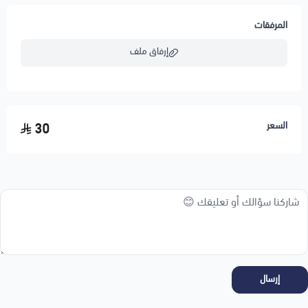
المرفقات
إرفاق ملف
اسحب و افلت الملف هنا
السعر
30
استعراض
إرسال