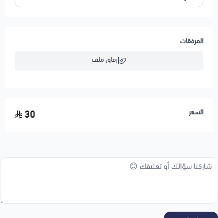
المرفقات
إرفاق ملف
اسحب و افلت الملف هنا
السعر
30
استعراض