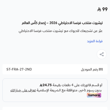
99
تيشيرت منتخب فرنسا الاحتياطي 2026 – إصدار كأس العالم
عبّر عن تشجيعك للديوك مع تيشيرت منتخب فرنسا الاحتياطي
بتصميم مستوحى من القميص الاحتياطي للمنتخب الفرنسي لإصدار
قراءة المزيد
كأس العالم 2026. التيشيرت مصنوع من خامة رياضية مريحة وقابلة
للتهوية تمنحك إحساساً بالانتعاش أثناء المباريات أو الاستخدام
اليومي.
رقم الموديل
ST-FRA-27-2ND
تصميم مميز بألوان منتخب فرنسا الاحتياطية
خامة رياضية خفيفة تمتص العرق وتمنحك راحة طوال اليوم
قصّة مريحة تناسب مختلف المقاسات
مناسب للتشجيع، كرة القدم، والمناسبات الرياضية
ألوان ثابتة وجودة طباعة تدوم طويلاً
اطلب تيشيرت منتخب فرنسا الاحتياطي 2026 – إصدار كأس العالم