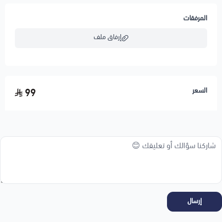
المرفقات
إرفاق ملف
اسحب و افلت الملف هنا
السعر
99
استعراض
إرسال