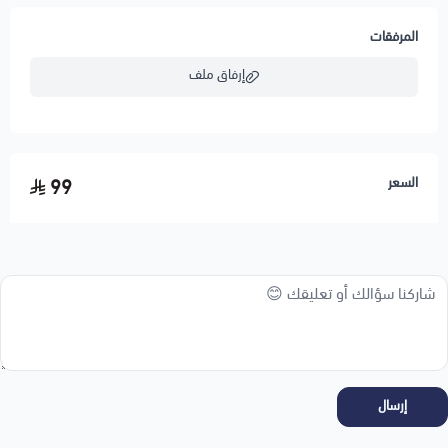
المرفقات
إرفاق ملف
اسحب و افلت الملف هنا
السعر
99
استعراض
إرسال