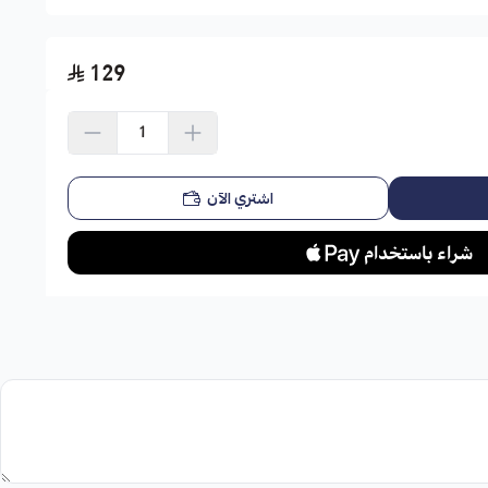
أضف اسمك أو رسالة مخصصة إلى ملابس
مانشستر سيتي 1999
لأسلوبك الفريد وتفردك.
اسحب و افلت الملف هنا
129
استعراض
على ملابس
مانشستر سيتي 1999
الخاصة بك
 ليست مجرد ملابس ؛ إنه يمثل التاريخ الغني واللحظات الأسطورية
 لإضافة لمستك الشخصية من خلال جودة الطباعة ، مما يجعل ملابسك
اشتري الآن
ش
بطريقة فريدة لك. أضف طباعة عالية الجودة إلى ملابسك و احمل
مانشستر سيتي 1999
الخاصة بك من خلال الطباعة عالية الجودة في
جع اللحظات وأظهر دعمك الثابت للنادي!