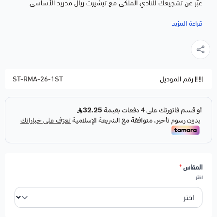
عبّر عن تشجيعك للنادي الملكي مع تيشيرت ريال مدريد الأساسي
باللون الأبيض المميّز، قميص رياضي بإطلالة أنيقة لموسم 2026.
قراءة المزيد
تصميم رياضي يحمل ألوان وهوية نادي ريال مدريد
خامة عالية الجودة تمتص العرق وتمنحك راحة طوال اليوم
قصّة مريحة تناسب الاستخدام اليومي والملاعب
رقم الموديل
ST-RMA-26-1ST
مناسب للتشجيع وحضور المباريات والمناسبات الرياضية
ألوان ثابتة لا تبهت مع الغسيل المتكرر
اطلب تيشيرت ريال مدريد الأساسي الآن واحصل على توصيل سريع
لجميع مناطق المملكة.
ملاحظات:
لاختيار خدمة الطباعة
اضغط هنا
المقاس
*
لاختيار خدمة اضافة شعار
اضغط هنا
اختر