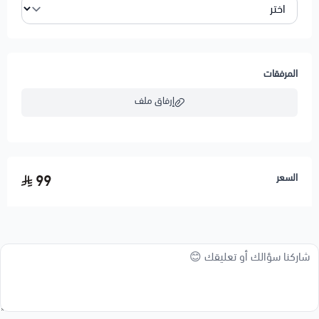
المرفقات
إرفاق ملف
اسحب و افلت الملف هنا
السعر
99
استعراض